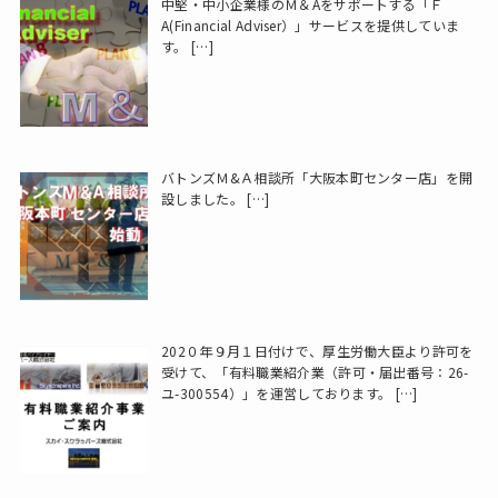
中堅・中小企業様のＭ＆Aをサポートする「Ｆ
A(Financial Adviser）」サービスを提供していま
す。
[…]
バトンズＭ&Ａ相談所「大阪本町センター店」を開
設しました。
[…]
202０年９月１日付けで、厚生労働大臣より許可を
受けて、「有料職業紹介業（許可・届出番号：26-
ユ-300554）」を運営しております。
[…]