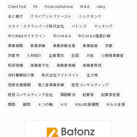
Client Fast
FA
FinancialAdviser
M＆A
relay
あと継ぎ
クライアントファースト
シンクタンク
スカイ・スクラッパーズ株式会社
バトンズ
マッチング
中小M&Aガイドライン
中小Ｍ＆A
中小Ｍ＆A推進計画
事業戦略
事業承継
事業承継支援
事業譲渡
京都
京都市
人材紹介
企業理念
全国
大阪
小規模事業者
幹部候補
後継者不在
後継者候補
後継者育成
有料職業紹介業
株式会社ライトライト
生き様
登録支援機関
第三者事業承継
経営コンサルティング
経営コンサルティング会社
課題解決
起業家
起業家支援
関西
顧問
４つの軸
ＨＲ
Ｍ&A支援機関
Ｍ＆Ａ支援