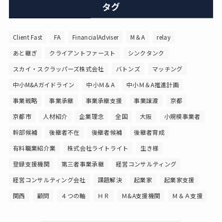
タグ
Client Fast
FA
FinancialAdviser
M＆A
relay
あと継ぎ
クライアントファースト
シンクタンク
スカイ・スクラッパーズ株式会社
バトンズ
マッチング
中小M&Aガイドライン
中小Ｍ＆A
中小Ｍ＆A推進計画
事業戦略
事業承継
事業承継支援
事業譲渡
京都
京都市
人材紹介
企業理念
全国
大阪
小規模事業者
幹部候補
後継者不在
後継者候補
後継者育成
有料職業紹介業
株式会社ライトライト
生き様
登録支援機関
第三者事業承継
経営コンサルティング
経営コンサルティング会社
課題解決
起業家
起業家支援
関西
顧問
４つの軸
ＨＲ
Ｍ&A支援機関
Ｍ＆Ａ支援