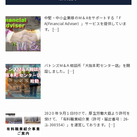
中堅・中小企業様のＭ＆Aをサポートする「Ｆ
A(Financial Adviser）」サービスを提供していま
す。
[…]
バトンズＭ&Ａ相談所「大阪本町センター店」を開
設しました。
[…]
202０年９月１日付けで、厚生労働大臣より許可を
受けて、「有料職業紹介業（許可・届出番号：26-
ユ-300554）」を運営しております。
[…]