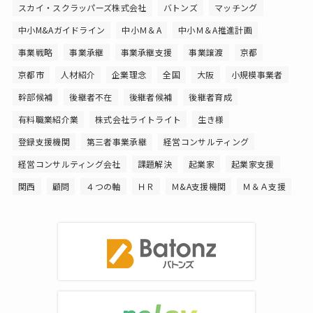
スカイ・スクラッパーズ株式会社
バトンズ
マッチング
中小M&Aガイドライン
中小Ｍ＆A
中小Ｍ＆A推進計画
事業戦略
事業承継
事業承継支援
事業譲渡
京都
京都市
人材紹介
企業理念
全国
大阪
小規模事業者
幹部候補
後継者不在
後継者候補
後継者育成
有料職業紹介業
株式会社ライトライト
生き様
登録支援機関
第三者事業承継
経営コンサルティング
経営コンサルティング会社
課題解決
起業家
起業家支援
関西
顧問
４つの軸
ＨＲ
Ｍ&A支援機関
Ｍ＆Ａ支援