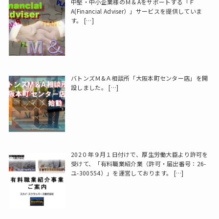
中堅・中小企業様のＭ＆Aをサポートする「Ｆ
A(Financial Adviser）」サービスを提供していま
す。
[…]
バトンズＭ&Ａ相談所「大阪本町センター店」を開
設しました。
[…]
202０年９月１日付けで、厚生労働大臣より許可を
受けて、「有料職業紹介業（許可・届出番号：26-
ユ-300554）」を運営しております。
[…]