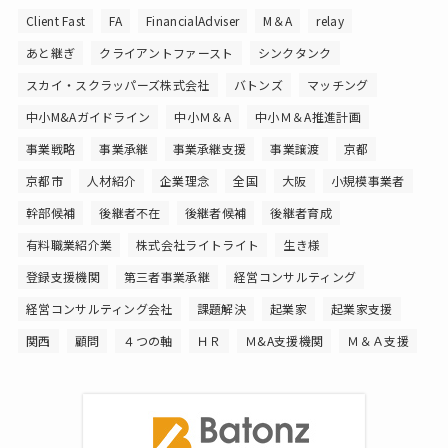
Client Fast
FA
FinancialAdviser
M＆A
relay
あと継ぎ
クライアントファースト
シンクタンク
スカイ・スクラッパーズ株式会社
バトンズ
マッチング
中小M&Aガイドライン
中小Ｍ＆A
中小Ｍ＆A推進計画
事業戦略
事業承継
事業承継支援
事業譲渡
京都
京都市
人材紹介
企業理念
全国
大阪
小規模事業者
幹部候補
後継者不在
後継者候補
後継者育成
有料職業紹介業
株式会社ライトライト
生き様
登録支援機関
第三者事業承継
経営コンサルティング
経営コンサルティング会社
課題解決
起業家
起業家支援
関西
顧問
４つの軸
ＨＲ
Ｍ&A支援機関
Ｍ＆Ａ支援